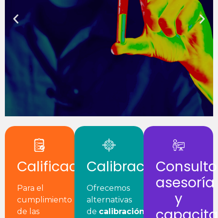
Calificación
Calibración
Consultor
asesoría
Para el
Ofrecemos
y
cumplimiento
alternativas
capacita
de las
de
calibración