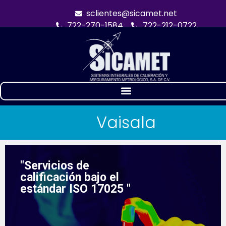
sclientes@sicamet.net
722-270-1584
722-212-0722
Vaisala
"Servicios de
calificación
bajo el
estándar ISO 17025 "