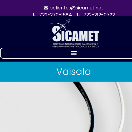
sclientes@sicamet.net
722-270-1584
722-212-0722
Vaisala