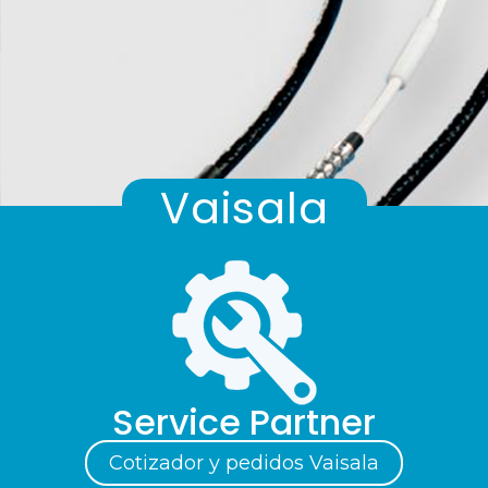
Vaisala
Service Partner
Cotizador y pedidos Vaisala